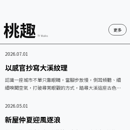
桃趣
更多
TY Walks
2026.07.01
以感官抄寫大溪紋理
認識一座城市不單只靠眼睛，當腳步放慢，側耳傾聽、細
細嗅聞空氣，打破尋常眼觀的方式，踏尋大溪這座古色…
2026.05.01
新屋仲夏迎風逐浪