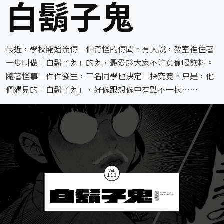
白鬍子鬼
最近，學校開始流傳一個奇怪的傳聞。有人說，教室裡住著
一隻叫做「白鬍子鬼」的鬼，最愛趁大家不注意偷喝飲料。
隨著怪事一件件發生，三名同學也決定一探究竟。只是，他
們遇見的「白鬍子鬼」，好像跟想像中有點不一樣⋯⋯