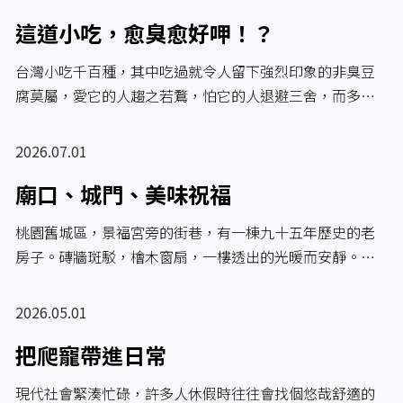
這道小吃，愈臭愈好呷！？
台灣小吃千百種，其中吃過就令人留下強烈印象的非臭豆
腐莫屬，愛它的人趨之若鶩，怕它的人退避三舍，而多…
2026.07.01
廟口、城門、美味祝福
桃園舊城區，景福宮旁的街巷，有一棟九十五年歷史的老
房子。磚牆斑駁，檜木窗扇，一樓透出的光暖而安靜。…
2026.05.01
把爬寵帶進日常
現代社會緊湊忙碌，許多人休假時往往會找個悠哉舒適的