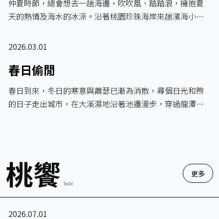
仲夏時節，總會想去一趟海邊，吹吹風、踏踏浪，擁抱夏
天的熱情及海水的冰涼。沿著桃園珍珠海岸來趟濱海小…
2026.03.01
春日偷閒
春日到來，冬日的寒意與蕭瑟已漸為消散，尋個日光和煦
的日子走出城市，在大溪濕地沿著池邊漫步，穿過龍潭…
桃饗
更多
Taste
2026.07.01