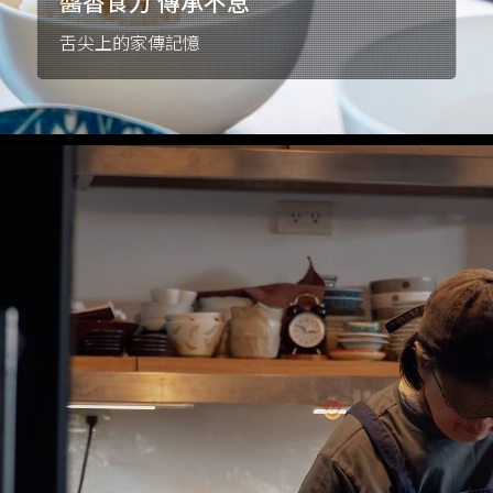
醬香食力 傳承不息
舌尖上的家傳記憶