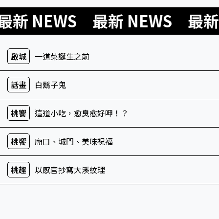
NEWS 最新 NEWS 最新 NE
啟城
一道菜誕生之前
話畫
白鬍子鬼
桃饗
這道小吃，愈臭愈好呷！？
桃饗
廟口、城門、美味祝福
桃趣
以感官抄寫大溪紋理