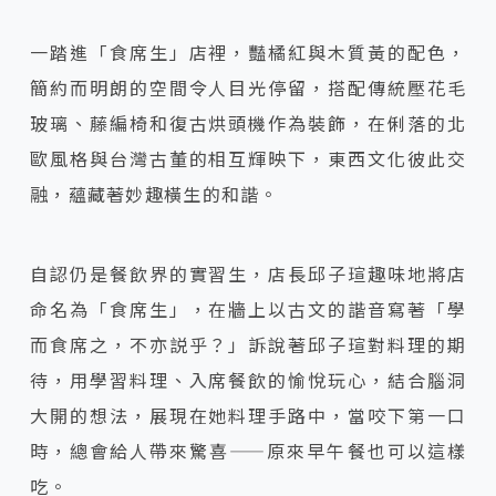
一踏進「食席生」店裡，豔橘紅與木質黃的配色，
簡約而明朗的空間令人目光停留，搭配傳統壓花毛
玻璃、藤編椅和復古烘頭機作為裝飾，在俐落的北
歐風格與台灣古董的相互輝映下，東西文化彼此交
融，蘊藏著妙趣橫生的和諧。
自認仍是餐飲界的實習生，店長邱子瑄趣味地將店
命名為「食席生」，在牆上以古文的諧音寫著「學
而食席之，不亦説乎？」訴說著邱子瑄對料理的期
待，用學習料理、入席餐飲的愉悅玩心，結合腦洞
大開的想法，展現在她料理手路中，當咬下第一口
時，總會給人帶來驚喜——原來早午餐也可以這樣
吃。