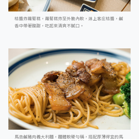
桔醬炸蘿蔔糕，蘿蔔糕炸至外脆內軟，淋上客庄桔醬，鹹
香中帶著酸甜，吃起來清爽不膩口。
馬告鹹豬肉義大利麵，麵體軟硬勻稱，搭配厚薄得宜的馬