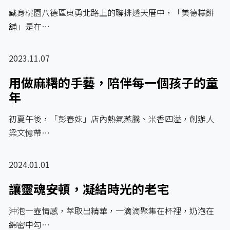
藏身桃園八德區東勇北路上的聯排透天厝中，「美德糕餅
舖」是在…
2023.11.07
用做麻糬的手藝，陪伴每一個孩子的童
年
初夏午後，「彭春妹」店內熱氣蒸騰、米香四溢，創辦人
梁文憶帶…
2024.01.01
讓靈魂安頓，凝結時光的老宅
沖泡一壺情感，萃取出精華，一滴滴聚集在杯裡，奶泡在
綿密中勾…