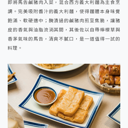
即將馬告鹹豬肉入菜，混合西方義大利麵為主食烹
調。完美吸附醬汁的義大利麵，使得麵體本身味覺
飽滿、軟硬適中；醃漬過的鹹豬肉煎至焦脆，讓豬
皮的香氣與油脂流淌其間，其後佐以自帶檸檬草與
香茅氣味的馬告，清爽不膩口，是一道值得一試的
料理。