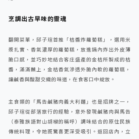
烹調出古早味的靈魂
翻開菜單，邱子瑄首推「桔醬炸蘿蔔糕」，選用米
漿扎實、香氣濃厚的蘿蔔糕，放進鍋內炸出外皮薄
脆口感，並巧妙地結合客庄盛產的金桔所製成的桔
醬，滿滿蘸上，金桔香氣滲透外脆內軟的蘿蔔糕，
讓鹹香與酸甜交織的味道，在食客口中綻放。
主食類的「馬告鹹豬肉義大利麵」也是招牌之一，
邱子瑄從部落旅行的經驗，意外發現鹹豬肉與馬告
（泰雅族語對山胡椒的稱呼）調味結合的原住民族
傳統料理，令她既驚喜更深受吸引。返回店內，立